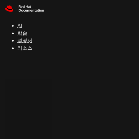
Skip to navigation
Skip to content
지
원
AI
학습
콘
설명서
솔
리소스
개
발
자
평
가
판
시
작
연