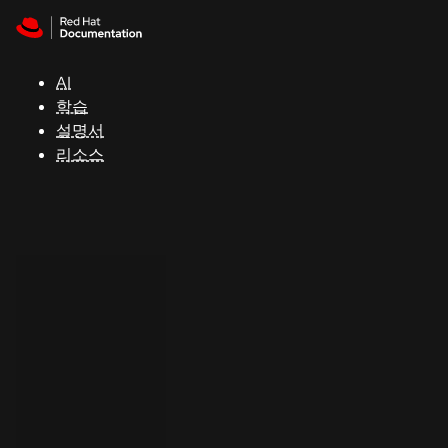
Skip to navigation
Skip to content
지
원
AI
학습
콘
설명서
솔
리소스
개
발
자
평
가
판
시
작
연