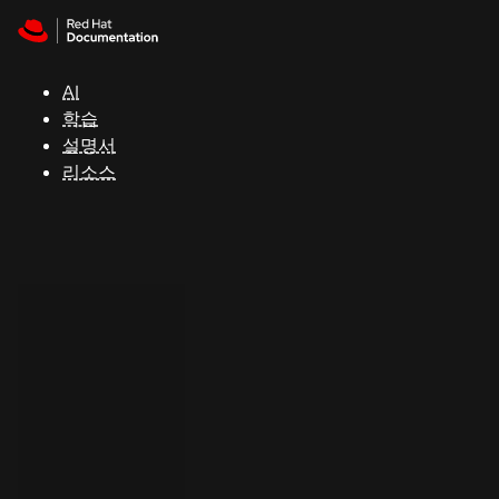
Skip to navigation
Skip to content
지
원
AI
학습
콘
설명서
솔
리소스
개
발
자
평
가
판
시
작
연