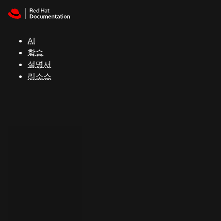
Skip to navigation
Skip to content
지
원
AI
학습
콘
설명서
솔
리소스
개
발
자
평
가
판
시
작
연