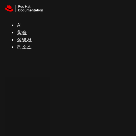
Skip to navigation
Skip to content
지
원
AI
학습
콘
설명서
솔
리소스
개
발
자
평
가
판
시
작
연