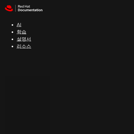
Skip to navigation
Skip to content
지
원
AI
학습
콘
설명서
솔
리소스
개
발
자
평
가
판
시
작
연