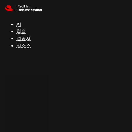
Skip to navigation
Skip to content
지
원
AI
학습
콘
설명서
솔
리소스
개
발
자
평
가
판
시
작
연