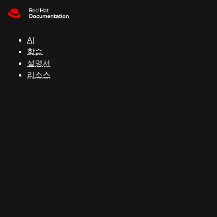
Skip to navigation
Skip to content
지
원
AI
학습
콘
설명서
솔
리소스
개
발
자
평
가
판
시
작
연