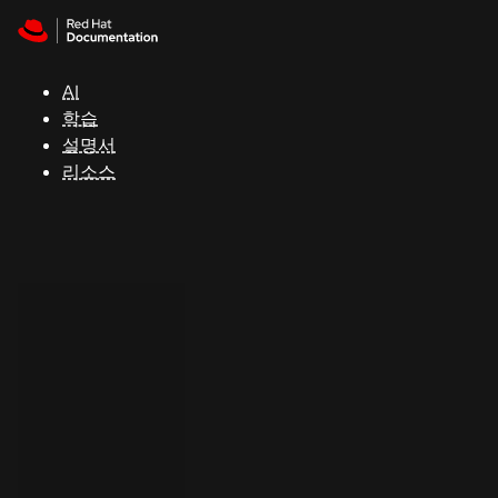
Skip to navigation
Skip to content
지
원
AI
학습
콘
설명서
솔
리소스
개
발
자
평
가
판
시
작
연