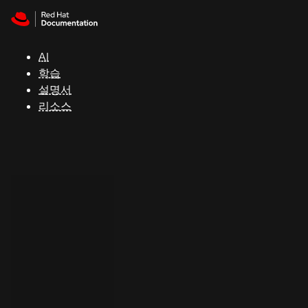
Skip to navigation
Skip to content
지
원
AI
학습
콘
설명서
솔
리소스
개
발
자
평
가
판
시
작
연