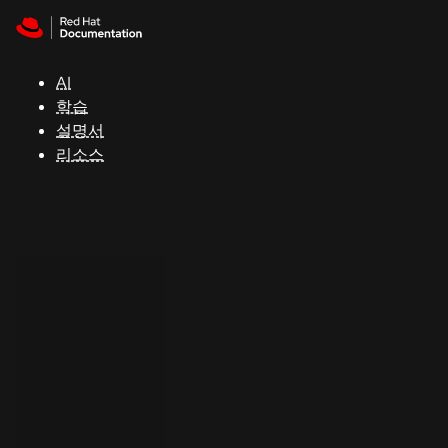
Skip to navigation
Skip to content
지
원
AI
학습
콘
설명서
솔
리소스
개
발
자
평
가
판
시
작
연