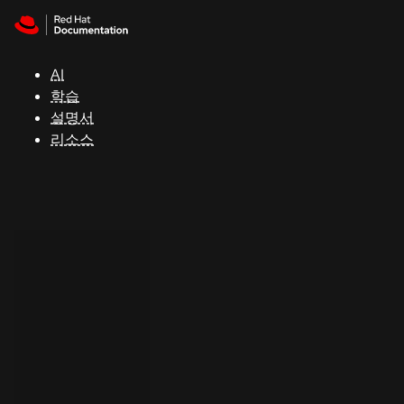
Skip to navigation
Skip to content
지
원
AI
학습
콘
설명서
솔
리소스
개
발
자
평
가
판
시
작
연