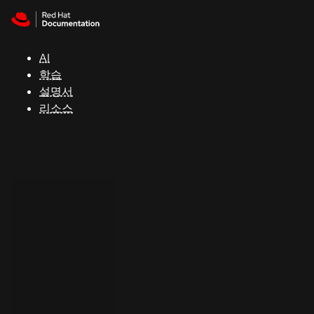
Skip to navigation
Skip to content
지
원
AI
학습
콘
설명서
솔
리소스
개
발
자
평
가
판
시
작
연