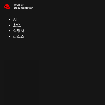
Skip to navigation
Skip to content
지
원
AI
학습
콘
설명서
솔
리소스
개
발
자
평
가
판
시
작
연