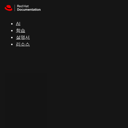
Skip to navigation
Skip to content
지
원
AI
학습
콘
설명서
솔
리소스
개
발
자
평
가
판
시
작
연