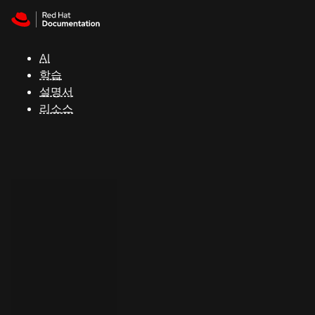
Skip to navigation
Skip to content
지
원
AI
학습
콘
설명서
솔
리소스
개
발
자
평
가
판
시
작
연