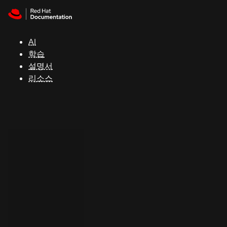
Skip to navigation
Skip to content
지
원
AI
학습
콘
설명서
솔
리소스
개
발
자
평
가
판
시
작
연