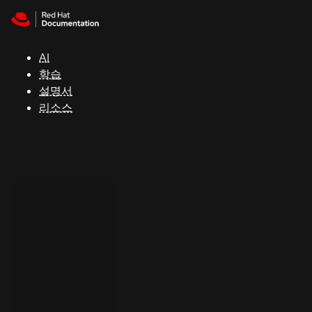
Skip to navigation
Skip to content
지
원
AI
학습
콘
설명서
솔
리소스
개
발
자
평
가
판
시
작
연