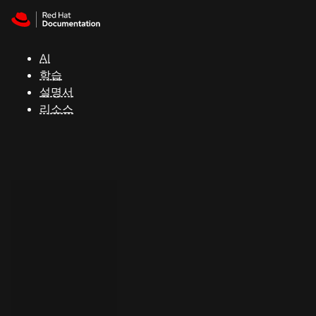
Skip to navigation
Skip to content
지
원
AI
학습
콘
설명서
솔
리소스
개
발
자
평
가
판
시
작
연