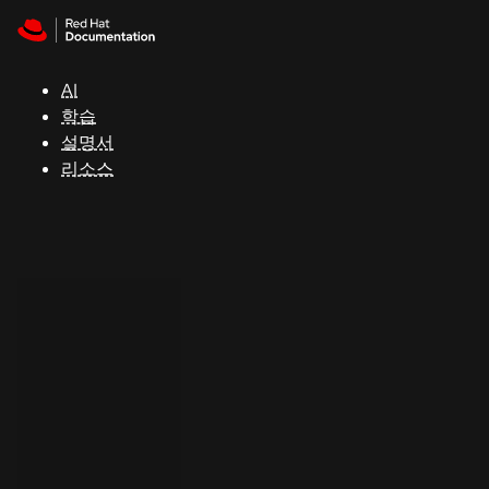
Skip to navigation
Skip to content
지
원
AI
학습
콘
설명서
솔
리소스
개
발
자
평
가
판
시
작
연