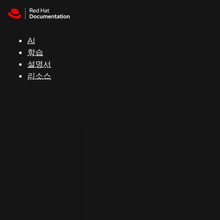
Skip to navigation
Skip to content
지
원
AI
학습
콘
설명서
솔
리소스
개
발
자
평
가
판
시
작
연