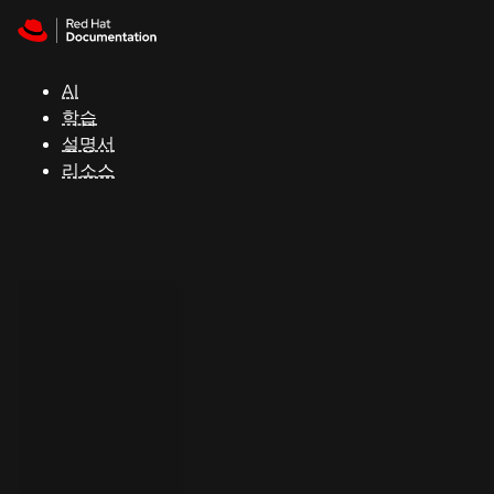
Skip to navigation
Skip to content
지
원
AI
학습
콘
설명서
솔
리소스
개
발
자
평
가
판
시
작
연