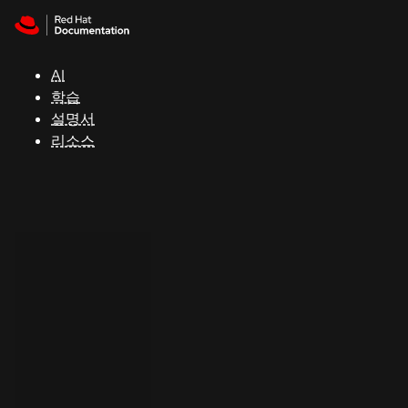
Skip to navigation
Skip to content
지
원
AI
학습
콘
설명서
솔
리소스
개
발
자
평
가
판
시
작
연