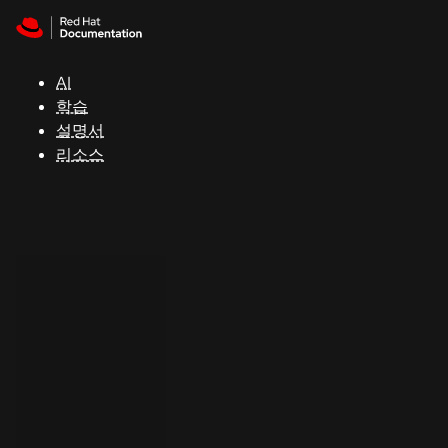
Skip to navigation
Skip to content
지
원
AI
학습
콘
설명서
솔
리소스
개
발
자
평
가
판
시
작
연