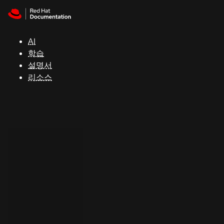
Skip to navigation
Skip to content
지
원
AI
학습
콘
설명서
솔
리소스
개
발
자
평
가
판
시
작
연