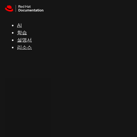
Skip to navigation
Skip to content
지
원
AI
학습
콘
설명서
솔
리소스
개
발
자
평
가
판
시
작
연