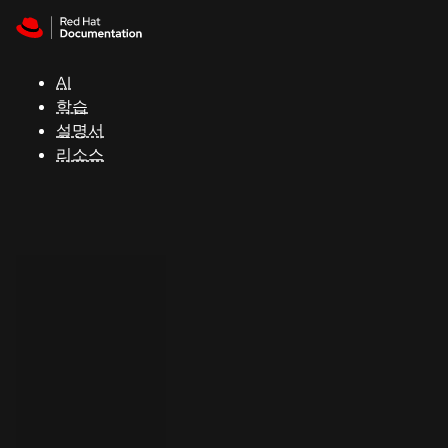
Skip to navigation
Skip to content
지
원
AI
학습
콘
설명서
솔
리소스
개
발
자
평
가
판
시
작
연