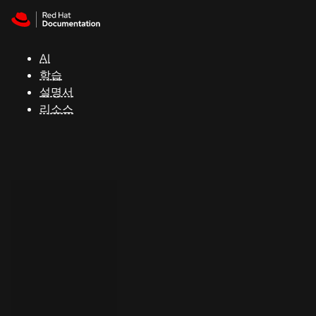
Skip to navigation
Skip to content
지
원
AI
학습
콘
설명서
솔
리소스
개
발
자
평
가
판
시
작
연