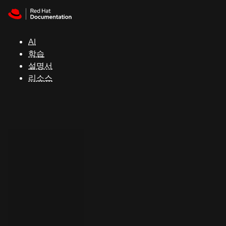
Skip to navigation
Skip to content
지
원
AI
학습
콘
설명서
솔
리소스
개
발
자
평
가
판
시
작
연