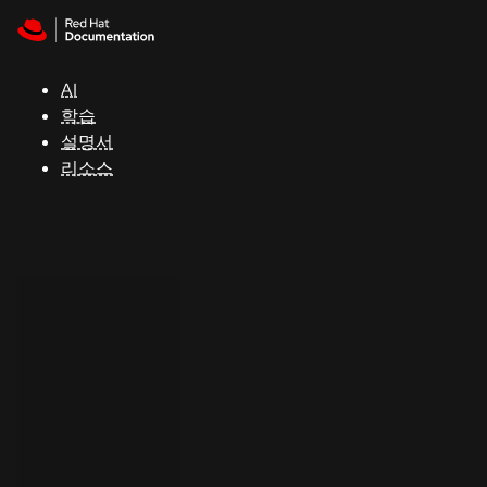
Skip to navigation
Skip to content
지
원
AI
학습
콘
설명서
솔
리소스
개
발
자
평
가
판
시
작
연