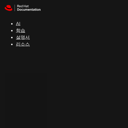
Skip to navigation
Skip to content
지
원
AI
학습
콘
설명서
솔
리소스
개
발
자
평
가
판
시
작
연