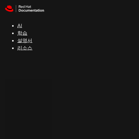
Skip to navigation
Skip to content
지
원
AI
학습
콘
설명서
솔
리소스
개
발
자
평
가
판
시
작
연