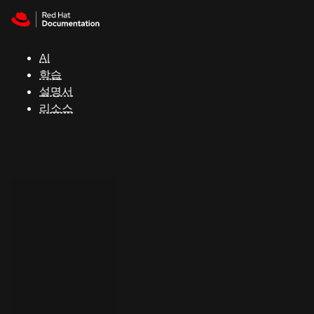
Skip to navigation
Skip to content
지
원
AI
학습
콘
설명서
솔
리소스
개
발
자
평
가
판
시
작
연