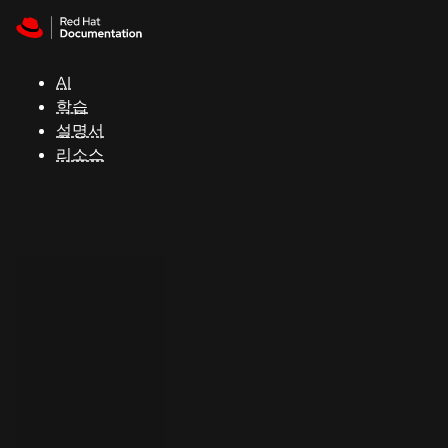
Skip to navigation
Skip to content
지
원
AI
학습
콘
설명서
솔
리소스
개
발
자
평
가
판
시
작
연