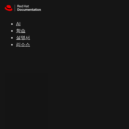
Skip to navigation
Skip to content
지
원
AI
학습
콘
설명서
솔
리소스
개
발
자
평
가
판
시
작
연