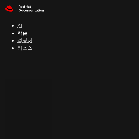
Skip to navigation
Skip to content
지
원
AI
학습
콘
설명서
솔
리소스
개
발
자
평
가
판
시
작
연