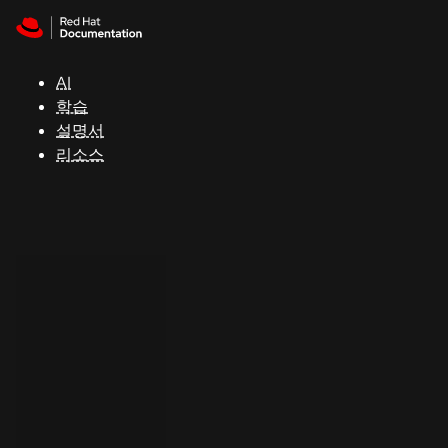
Skip to navigation
Skip to content
지
원
AI
학습
콘
설명서
솔
리소스
개
발
자
평
가
판
시
작
연