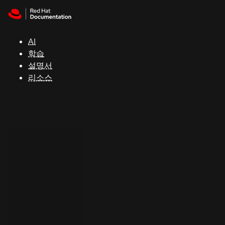
Skip to navigation
Skip to content
지
원
AI
학습
콘
설명서
솔
리소스
개
발
자
평
가
판
시
작
연