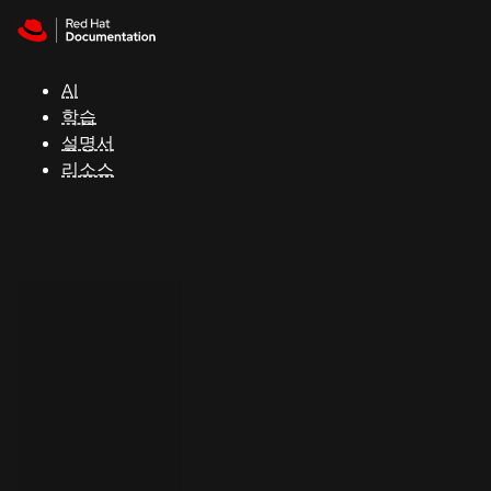
Skip to navigation
Skip to content
지
원
AI
학습
콘
설명서
솔
리소스
개
발
자
평
가
판
시
작
연