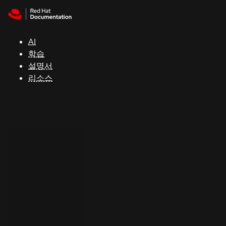
Skip to navigation
Skip to content
지
원
AI
학습
콘
설명서
솔
리소스
개
발
자
평
가
판
시
작
연