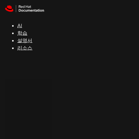
Skip to navigation
Skip to content
지
원
AI
학습
콘
설명서
솔
리소스
개
발
자
평
가
판
시
작
연