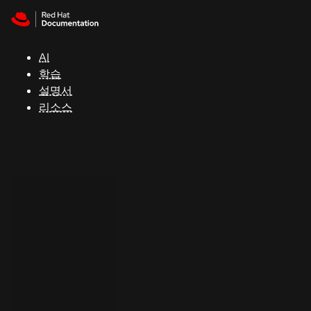
Skip to navigation
Skip to content
지
원
AI
학습
콘
설명서
솔
리소스
개
발
자
평
가
판
시
작
연