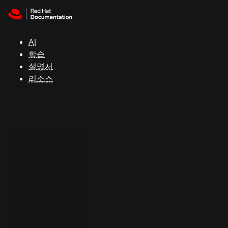
Skip to navigation
Skip to content
지
원
AI
학습
콘
설명서
솔
리소스
개
발
자
평
가
판
시
작
연