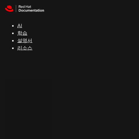
Skip to navigation
Skip to content
지
원
AI
학습
콘
설명서
솔
리소스
개
발
자
평
가
판
시
작
연