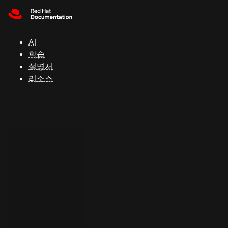
Skip to navigation
Skip to content
지
원
AI
학습
콘
설명서
솔
리소스
개
발
자
평
가
판
시
작
연