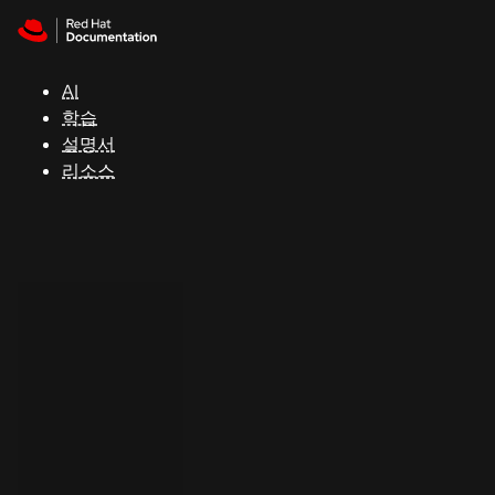
Skip to navigation
Skip to content
지
원
AI
학습
콘
설명서
솔
리소스
개
발
자
평
가
판
시
작
연