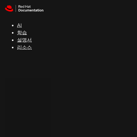
Skip to navigation
Skip to content
지
원
AI
학습
콘
설명서
솔
리소스
개
발
자
평
가
판
시
작
연