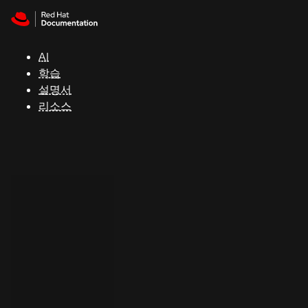
Skip to navigation
Skip to content
지
원
AI
학습
콘
설명서
솔
리소스
개
발
자
평
가
판
시
작
연