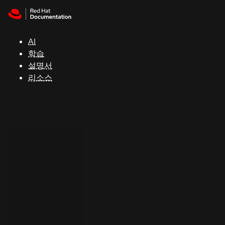
Skip to navigation
Skip to content
지
원
AI
학습
콘
설명서
솔
리소스
개
발
자
평
가
판
시
작
연