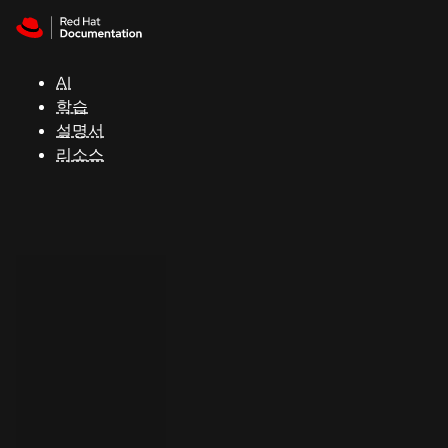
Skip to navigation
Skip to content
지
원
AI
학습
콘
설명서
솔
리소스
개
발
자
평
가
판
시
작
연